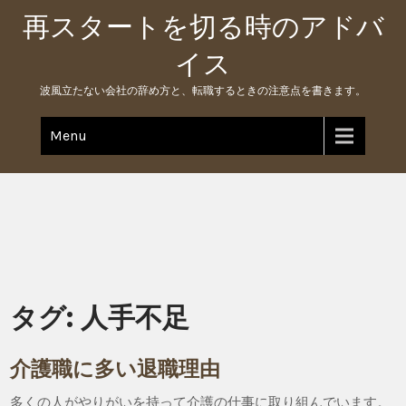
Skip
再スタートを切る時のアドバ
to
content
イス
波風立たない会社の辞め方と、転職するときの注意点を書きます。
Menu
タグ:
人手不足
介護職に多い退職理由
多くの人がやりがいを持って介護の仕事に取り組んでいます。