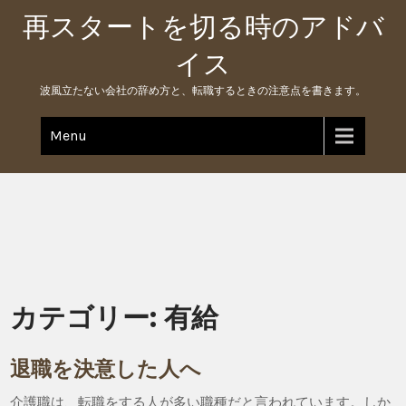
Skip
再スタートを切る時のアドバ
to
content
イス
波風立たない会社の辞め方と、転職するときの注意点を書きます。
Menu
カテゴリー:
有給
退職を決意した人へ
介護職は、転職をする人が多い職種だと言われています。しか