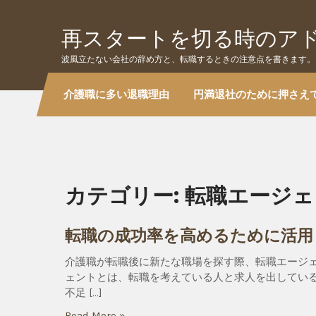
Skip
to
再スタートを切る時のア
content
波風立たない会社の辞め方と、転職するときの注意点を書きます。
介護職に多い退職理由
円満退社のために押さえ
カテゴリー:
転職エージェ
転職の成功率を高めるために活用
介護職が転職後に新たな職場を探す際、転職エージ
ェントとは、転職を考えている人と求人を出してい
不足 […]
Read More »