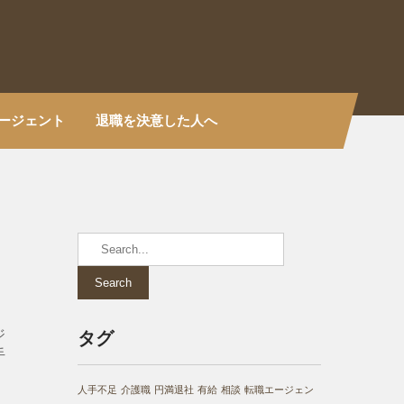
ージェント
退職を決意した人へ
ジ
タグ
手
人手不足
介護職
円満退社
有給
相談
転職エージェン